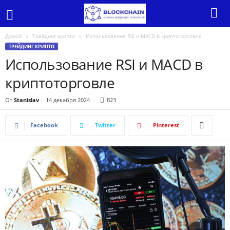
Домой
Трейдинг крипто
Использование RSI и MACD в криптоторговле
ТРЕЙДИНГ КРИПТО
Использование RSI и MACD в
криптоторговле
От
Stanislav
-
14 декабря 2024
823
Facebook
Twitter
Pinterest