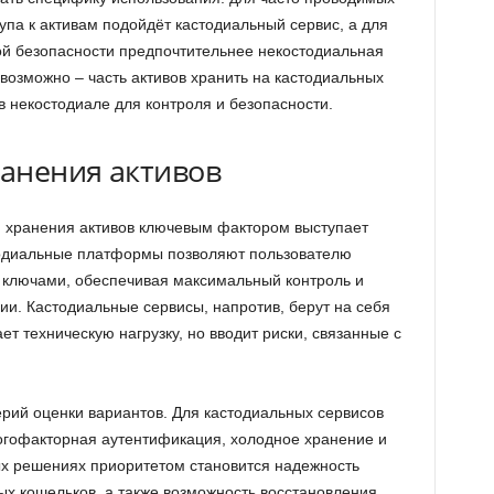
упа к активам подойдёт кастодиальный сервис, а для
ой безопасности предпочтительнее некостодиальная
озможно – часть активов хранить на кастодиальных
в некостодиале для контроля и безопасности.
анения активов
 хранения активов ключевым фактором выступает
тодиальные платформы позволяют пользователю
 ключами, обеспечивая максимальный контроль и
и. Кастодиальные сервисы, напротив, берут на себя
ет техническую нагрузку, но вводит риски, связанные с
ерий оценки вариантов. Для кастодиальных сервисов
огофакторная аутентификация, холодное хранение и
ых решениях приоритетом становится надежность
х кошельков, а также возможность восстановления