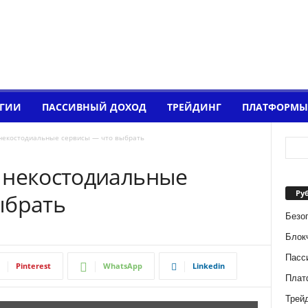
ОГИИ
ПАССИВНЫЙ ДОХОД
ТРЕЙДИНГ
ПЛАТФОРМЫ
некостодиальные сервисы — что выбрать
 некостодиальные
Ру
ыбрать
Безо
Блок
Пасс
Pinterest
WhatsApp
Linkedin
Плат
Трейд