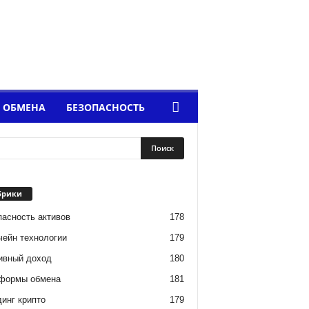
 ОБМЕНА
БЕЗОПАСНОСТЬ
брики
пасность активов
178
чейн технологии
179
ивный доход
180
формы обмена
181
инг крипто
179