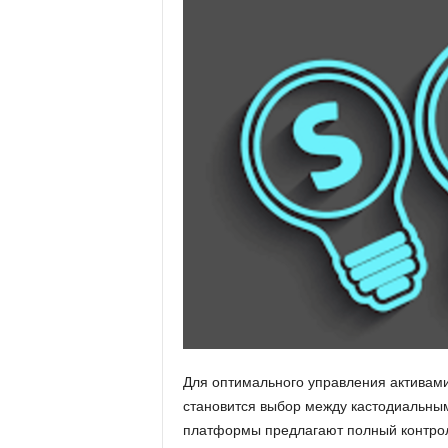
u
a
Для оптимального управления активам
становится выбор между кастодиальны
платформы предлагают полный контрол