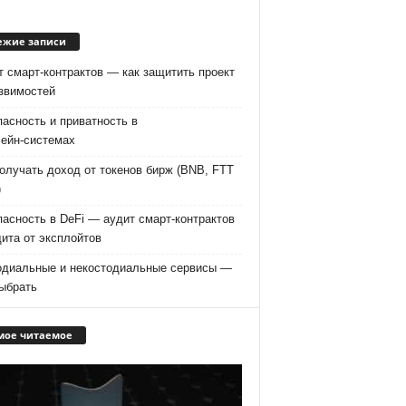
ежие записи
 смарт‑контрактов — как защитить проект
язвимостей
асность и приватность в
чейн‑системах
олучать доход от токенов бирж (BNB, FTT
)
асность в DeFi — аудит смарт-контрактов
ита от эксплойтов
одиальные и некостодиальные сервисы —
выбрать
мое читаемое