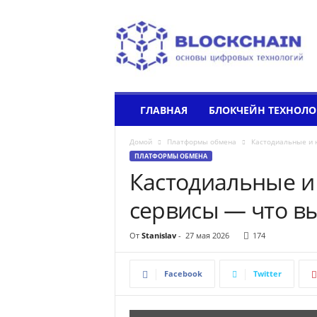
b
l
o
c
k
c
h
ГЛАВНАЯ
БЛОКЧЕЙН ТЕХНОЛ
a
i
Домой
Платформы обмена
Кастодиальные и 
n
ПЛАТФОРМЫ ОБМЕНА
b
Кастодиальные и
a
s
сервисы — что в
i
c
s
От
Stanislav
-
27 мая 2026
174
.
c
Facebook
Twitter
o
m
.