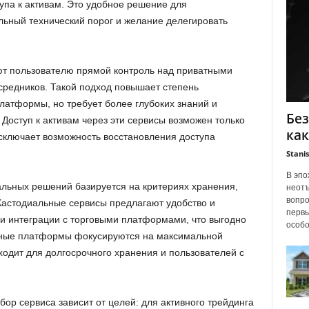
упа к активам. Это удобное решение для
ьный технический порог и желание делегировать
т пользователю прямой контроль над приватными
осредников. Такой подход повышает степень
латформы, но требует более глубоких знаний и
Без
 Доступ к активам через эти сервисы возможен только
ка
сключает возможность восстановления доступа
Stanis
В эпо
льных решений базируется на критериях хранения,
неотъ
вопро
 Кастодиальные сервисы предлагают удобство и
первы
 и интеграции с торговыми платформами, что выгодно
особог
ьные платформы фокусируются на максимальной
ходит для долгосрочного хранения и пользователей с
бор сервиса зависит от целей: для активного трейдинга