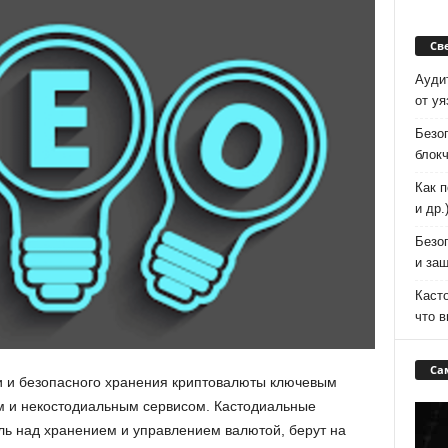
Св
Аудит
от у
Безоп
блок
Как п
и др.
Безоп
и защ
Каст
что 
Са
и и безопасного хранения криптовалюты ключевым
м и некостодиальным сервисом. Кастодиальные
ь над хранением и управлением валютой, берут на