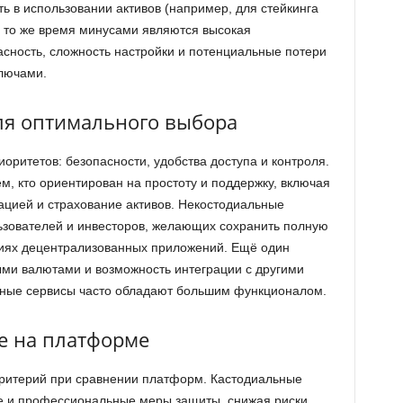
ть в использовании активов (например, для стейкинга
В то же время минусами являются высокая
асность, сложность настройки и потенциальные потери
лючами.
ля оптимального выбора
оритетов: безопасности, удобства доступа и контроля.
, кто ориентирован на простоту и поддержку, включая
цией и страхование активов. Некостодиальные
зователей и инвесторов, желающих сохранить полную
виях децентрализованных приложений. Ещё один
ыми валютами и возможность интеграции с другими
ьные сервисы часто обладают большим функционалом.
е на платформе
критерий при сравнении платформ. Кастодиальные
е и профессиональные меры защиты, снижая риски