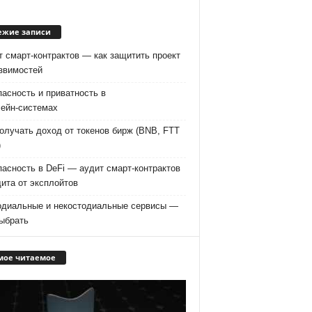
ежие записи
 смарт‑контрактов — как защитить проект
язвимостей
асность и приватность в
чейн‑системах
олучать доход от токенов бирж (BNB, FTT
)
асность в DeFi — аудит смарт-контрактов
ита от эксплойтов
одиальные и некостодиальные сервисы —
выбрать
мое читаемое