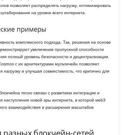
олов позволяет распределять нагрузку, оптимизировать
штабирования на уровне всего интернета.
еские примеры
ность комплексного подхода. Так, решения на основе
m) демонстрируют увеличение пропускной способности
аняя полный уровень безопасности и децентрализации.
Cosmos с их архитектурами мультичейн позволяет
 нагрузку и улучшая совместимость, что критично для
блокчейна тесно связан с развитием интеграции и
я наступления новой эры интернета, в которой web3
ного взаимодействия и расширения масштабов
 разных блокчейн-сетей