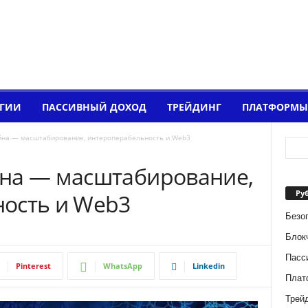
ОГИИ
ПАССИВНЫЙ ДОХОД
ТРЕЙДИНГ
ПЛАТФОРМЫ
йна — масштабирование, интероперабельность и Web3
на — масштабирование,
Ру
ость и Web3
Безо
Блок
Пасс
Pinterest
WhatsApp
Linkedin
Плат
Трейд