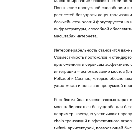
Масштабирование блокчейн-сетей остаё
Повышение пропускной способности и 
рост сетей без утраты децентрализации
блокчейн-технологий фокусируется на 
инфраструктуры, способной обеспечить
масштабах интернета.
Интероперабельность становится важн
Совместимость протоколов и стандарт
приложениям и сервисам эффективно 
интеграции – использование мостов (bri
Polkadot и Cosmos, которые обеспечив
узкие места и повышая пропускной про
Рост блокчейна: в числе важных характ
масштабироваться без ущерба для безо
например, каскадно увеличивают пропус
chain транзакций и эффективного агрег
гибкой архитектурой, позволяющей быс