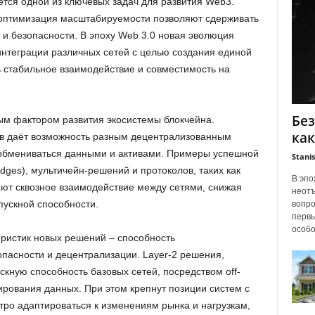
тся одной из ключевых задач для развития Web3.
оптимизация масштабируемости позволяют сдерживать
 и безопасности. В эпоху Web 3.0 новая эволюция
интеграции различных сетей с целью создания единой
 стабильное взаимодействие и совместимость на
Без
ым фактором развития экосистемы блокчейна.
ка
ов даёт возможность разным децентрализованным
обмениваться данными и активами. Примеры успешной
Stanis
dges), мультичейн-решений и протоколов, таких как
В эпо
ают сквозное взаимодействие между сетями, снижая
неотъ
пускной способности.
вопро
первы
особог
еристик новых решений – способность
пасности и децентрализации. Layer-2 решения,
кную способность базовых сетей, посредством off-
ирования данных. При этом крепнут позиции систем с
тро адаптироваться к изменениям рынка и нагрузкам,