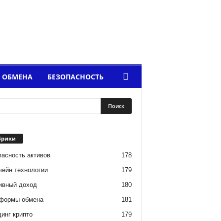
 ОБМЕНА
БЕЗОПАСНОСТЬ
брики
пасность активов
178
чейн технологии
179
ивный доход
180
формы обмена
181
инг крипто
179