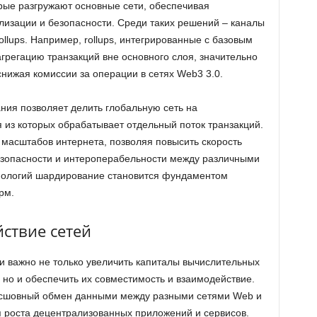
орые разгружают основные сети, обеспечивая
изации и безопасности. Среди таких решений – каналы
 rollups. Например, rollups, интегрированные с базовым
грегацию транзакций вне основного слоя, значительно
нижая комиссии за операции в сетях Web3 3.0.
ия позволяет делить глобальную сеть на
 из которых обрабатывает отдельный поток транзакций.
 масштабов интернета, позволяя повысить скорость
езопасности и интероперабельности между различными
хнологий шардирование становится фундаментом
рм.
ствие сетей
 важно не только увеличить капиталы вычислительных
 но и обеспечить их совместимость и взаимодействие.
есшовный обмен данными между разными сетями Web и
 роста децентрализованных приложений и сервисов.