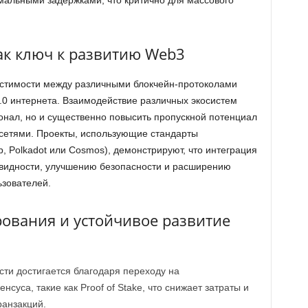
мальными задержками, что критично для массового
ак ключ к развитию Web3
естимости между различными блокчейн-протоколами
.0 интернета. Взаимодействие различных экосистем
онал, но и существенно повысить пропускной потенциал
 сетями. Проекты, использующие стандарты
, Polkadot или Cosmos), демонстрируют, что интеграция
квидности, улучшению безопасности и расширению
ьзователей.
ования и устойчивое развитие
ти достигается благодаря переходу на
уса, такие как Proof of Stake, что снижает затраты и
ранзакций.