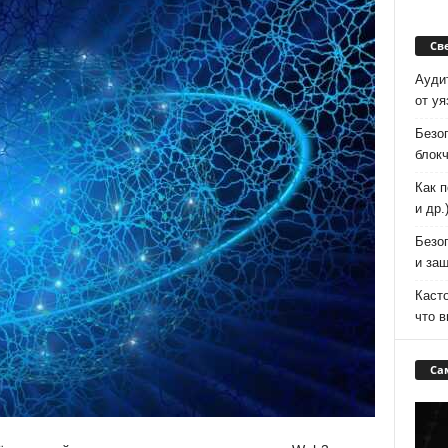
Св
Аудит
от у
Безоп
блок
Как п
и др.
Безоп
и защ
Каст
что 
Са